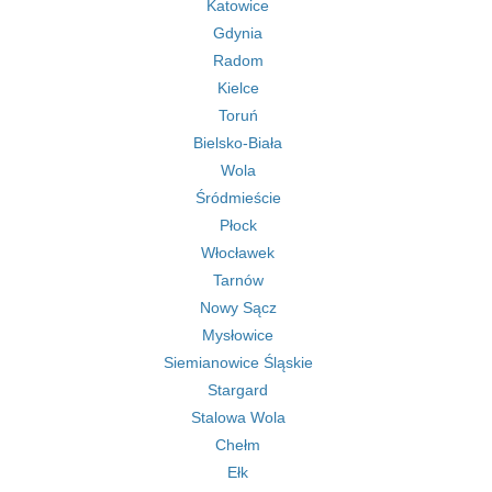
Katowice
Gdynia
Radom
Kielce
Toruń
Bielsko-Biała
Wola
Śródmieście
Płock
Włocławek
Tarnów
Nowy Sącz
Mysłowice
Siemianowice Śląskie
Stargard
Stalowa Wola
Chełm
Ełk