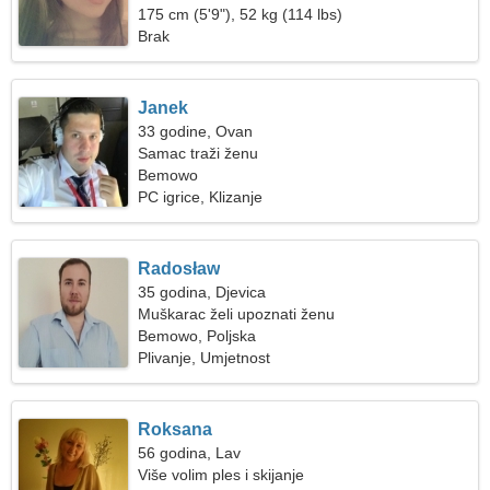
175 cm (5'9"), 52 kg (114 lbs)
Brak
Janek
33 godine, Ovan
Samac traži ženu
Bemowo
PC igrice, Klizanje
Radosław
35 godina, Djevica
Muškarac želi upoznati ženu
Bemowo, Poljska
Plivanje, Umjetnost
Roksana
56 godina, Lav
Više volim ples i skijanje