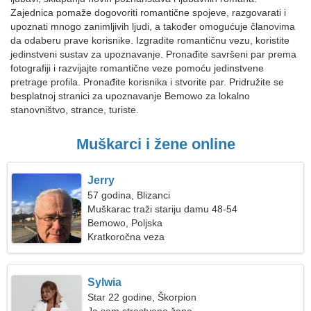
Zajednica pomaže dogovoriti romantične spojeve, razgovarati i
upoznati mnogo zanimljivih ljudi, a također omogućuje članovima
da odaberu prave korisnike. Izgradite romantičnu vezu, koristite
jedinstveni sustav za upoznavanje. Pronađite savršeni par prema
fotografiji i razvijajte romantične veze pomoću jedinstvene
pretrage profila. Pronađite korisnika i stvorite par. Pridružite se
besplatnoj stranici za upoznavanje Bemowo za lokalno
stanovništvo, strance, turiste.
Muškarci i žene online
Jerry
57 godina, Blizanci
Muškarac traži stariju damu 48-54
Bemowo, Poljska
Kratkoročna veza
Sylwia
Star 22 godine, Škorpion