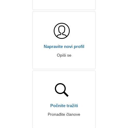
Napravite novi profil
Opiši se
Počnite tražiti
Pronađite članove