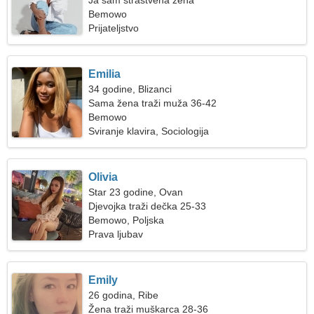
Ja sam strastvena žena
Bemowo
Prijateljstvo
Emilia
34 godine, Blizanci
Sama žena traži muža 36-42
Bemowo
Sviranje klavira, Sociologija
Olivia
Star 23 godine, Ovan
Djevojka traži dečka 25-33
Bemowo, Poljska
Prava ljubav
Emily
26 godina, Ribe
Žena traži muškarca 28-36