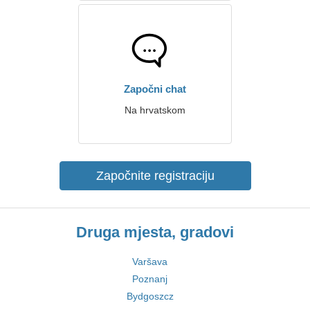
Započni chat
Na hrvatskom
Započnite registraciju
Druga mjesta, gradovi
Varšava
Poznanj
Bydgoszcz