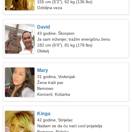
155 cm (5'2"), 62 kg (136 lbs)
Ozbiljna veza
David
43 godine, Škorpion
Ja sam inženjer, tražim energičnu ženu
182 cm (6'0"), 81 kg (178 lbs)
Obitelj
Mary
31 godina, Vodenjak
Žena traži par
Bemowo
Koncerti, Košarka
Kinga
42 godine, Strijelac
Nadam se da ću naći cool prijatelja
Bemowo, Poljska