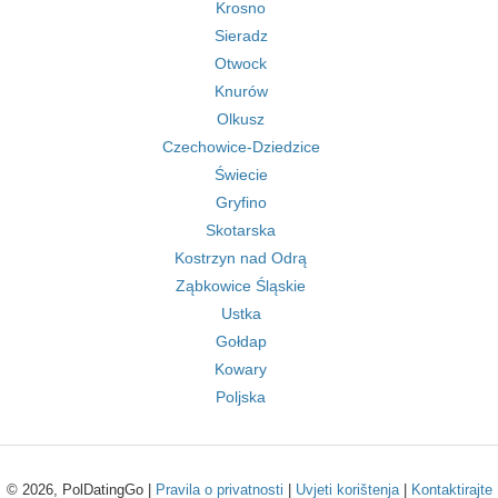
Krosno
Sieradz
Otwock
Knurów
Olkusz
Czechowice-Dziedzice
Świecie
Gryfino
Skotarska
Kostrzyn nad Odrą
Ząbkowice Śląskie
Ustka
Gołdap
Kowary
Poljska
© 2026, PolDatingGo |
Pravila o privatnosti
|
Uvjeti korištenja
|
Kontaktirajte