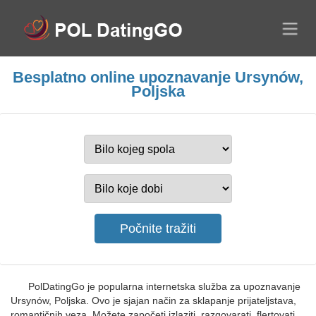
Besplatno online upoznavanje Ursynów,
Poljska
PolDatingGo je popularna internetska služba za upoznavanje
Ursynów, Poljska. Ovo je sjajan način za sklapanje prijateljstava,
romantičnih veza. Možete započeti izlaziti, razgovarati, flertovati,