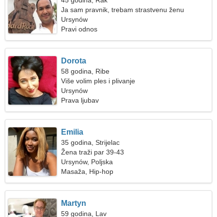
45 godina, Rak
Ja sam pravnik, trebam strastvenu ženu
Ursynów
Pravi odnos
Dorota
58 godina, Ribe
Više volim ples i plivanje
Ursynów
Prava ljubav
Emilia
35 godina, Strijelac
Žena traži par 39-43
Ursynów, Poljska
Masaža, Hip-hop
Martyn
59 godina, Lav