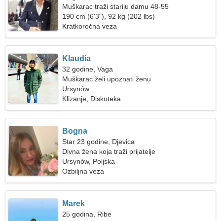
Muškarac traži stariju damu 48-55
190 cm (6'3"), 92 kg (202 lbs)
Kratkoročna veza
Klaudia
32 godine, Vaga
Muškarac želi upoznati ženu
Ursynów
Klizanje, Diskoteka
Bogna
Star 23 godine, Djevica
Divna žena koja traži prijatelje
Ursynów, Poljska
Ozbiljna veza
Marek
25 godina, Ribe