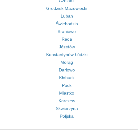
Czeladź
Grodzisk Mazowiecki
Luban
Świebodzin
Braniewo
Reda
Józefów
Konstantynów Łódzki
Morąg
Darłowo
Kłobuck
Puck
Miastko
Karczew
Skwierzyna
Poljska