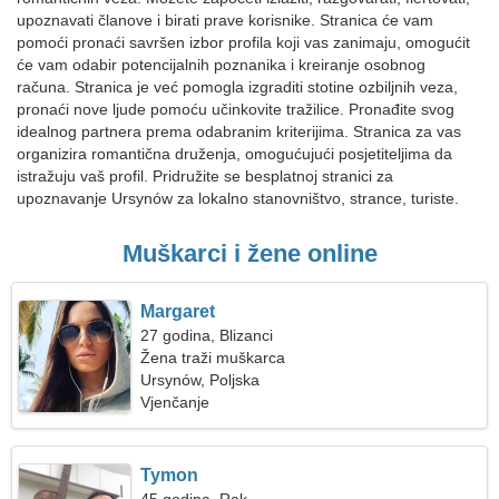
upoznavati članove i birati prave korisnike. Stranica će vam
pomoći pronaći savršen izbor profila koji vas zanimaju, omogućit
će vam odabir potencijalnih poznanika i kreiranje osobnog
računa. Stranica je već pomogla izgraditi stotine ozbiljnih veza,
pronaći nove ljude pomoću učinkovite tražilice. Pronađite svog
idealnog partnera prema odabranim kriterijima. Stranica za vas
organizira romantična druženja, omogućujući posjetiteljima da
istražuju vaš profil. Pridružite se besplatnoj stranici za
upoznavanje Ursynów za lokalno stanovništvo, strance, turiste.
Muškarci i žene online
Margaret
27 godina, Blizanci
Žena traži muškarca
Ursynów, Poljska
Vjenčanje
Tymon