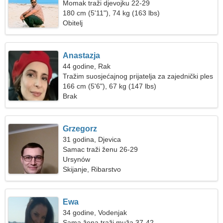
Momak traži djevojku 22-29
180 cm (5'11"), 74 kg (163 lbs)
Obitelj
Anastazja
44 godine, Rak
Tražim suosjećajnog prijatelja za zajednički ples
166 cm (5'6"), 67 kg (147 lbs)
Brak
Grzegorz
31 godina, Djevica
Samac traži ženu 26-29
Ursynów
Skijanje, Ribarstvo
Ewa
34 godine, Vodenjak
Sama žena traži muža 37-42