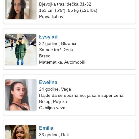
Djevojka traži dečka 31-32
163 cm (5'5"), 55 kg (121 lbs)
Prava ljubav
Łysy xd
32 godine, Blizanci
Samac traži ženu
Brzeg
Matematika, Automobili
Ewelina
24 godine, Vaga
Hajde da se upoznamo, ja sam super žena
Brzeg, Poljska
Ozbiljna veza
Emilia
33 godine, Rak