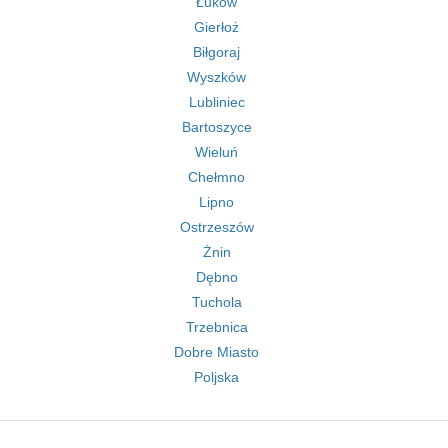
Łuków
Gierłoż
Biłgoraj
Wyszków
Lubliniec
Bartoszyce
Wieluń
Chełmno
Lipno
Ostrzeszów
Żnin
Dębno
Tuchola
Trzebnica
Dobre Miasto
Poljska