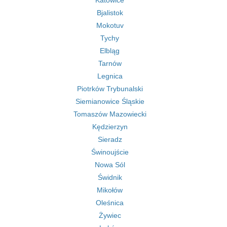
Katowice
Bjalistok
Mokotuv
Tychy
Elbląg
Tarnów
Legnica
Piotrków Trybunalski
Siemianowice Śląskie
Tomaszów Mazowiecki
Kędzierzyn
Sieradz
Świnoujście
Nowa Sól
Świdnik
Mikołów
Oleśnica
Żywiec