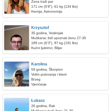
Žena traži par
171 cm (5'8"), 61 kg (134 lbs)
Kemija, Astronomija
Krzysztof
35 godina, Vodenjak
Muškarac želi upoznati ženu 27-30
189 cm (6'3"), 87 kg (191 lbs)
Kućni ljubimci, Biljar
Karolina
59 godina, Škorpion
Volim putovanja i klavir
Brzeg
Vjenčanje
Łukasz
26 godina, Rak
Muškarac traži ženu 21-30