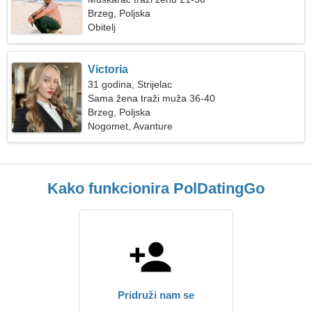
Brzeg, Poljska
Obitelj
Victoria
31 godina, Strijelac
Sama žena traži muža 36-40
Brzeg, Poljska
Nogomet, Avanture
Kako funkcionira PolDatingGo
Pridruži nam se