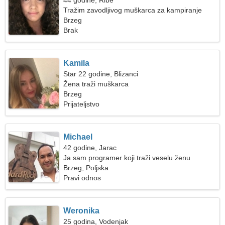
44 godine, Ribe
Tražim zavodljivog muškarca za kampiranje
Brzeg
Brak
Kamila
Star 22 godine, Blizanci
Žena traži muškarca
Brzeg
Prijateljstvo
Michael
42 godine, Jarac
Ja sam programer koji traži veselu ženu
Brzeg, Poljska
Pravi odnos
Weronika
25 godina, Vodenjak