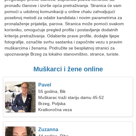
pronađu članove i izvrše opća pretraživanja. Stranica će vam
pomoći u udobnoj komunikaciji u online chatu zahvaljujući
posebnoj metodi za odabir kandidata i novim parametrima za
pronalaženje prijatelja, parova. Stranica može pomoći svakom
korisniku, omogućuje pregled profila i postavljanje dodatnih
kriterija pretraživanja. Odaberite prave profile, dodajte lijepe
fotografije, označite svrhu sastanka i započnite vezu s pravim
muškarcima i ženama. Pridružite se besplatnoj stranici za
upoznavanje Brzeg za lokalno stanovništvo, strance, turiste.
Muškarci i žene online
Pavel
55 godina, Bik
Muškarac traži stariju damu 45-52
Brzeg, Poljska
Kratkoročna veza
Zuzanna