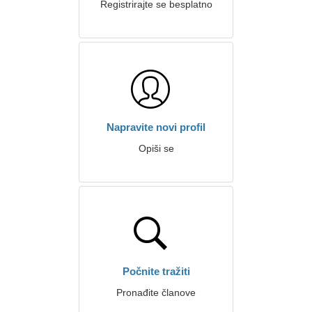
Registrirajte se besplatno
Napravite novi profil
Opiši se
Počnite tražiti
Pronađite članove