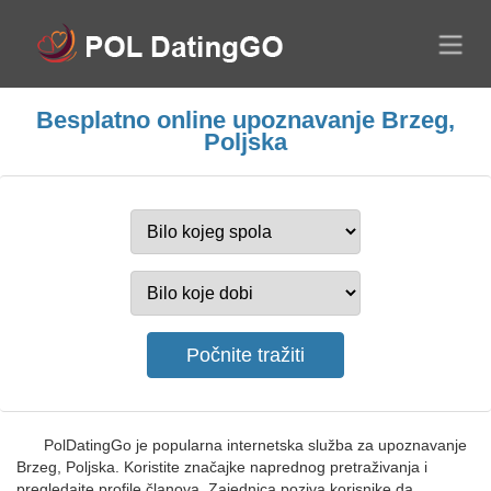
Besplatno online upoznavanje Brzeg,
Poljska
PolDatingGo je popularna internetska služba za upoznavanje
Brzeg, Poljska. Koristite značajke naprednog pretraživanja i
pregledajte profile članova. Zajednica poziva korisnike da