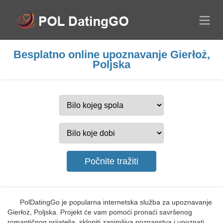
Besplatno online upoznavanje Gierłoż,
Poljska
PolDatingGo je popularna internetska služba za upoznavanje
Gierłoż, Poljska. Projekt će vam pomoći pronaći savršenog
romantičnog prijatelja, sklopiti zanimljiva poznanstva i upoznati