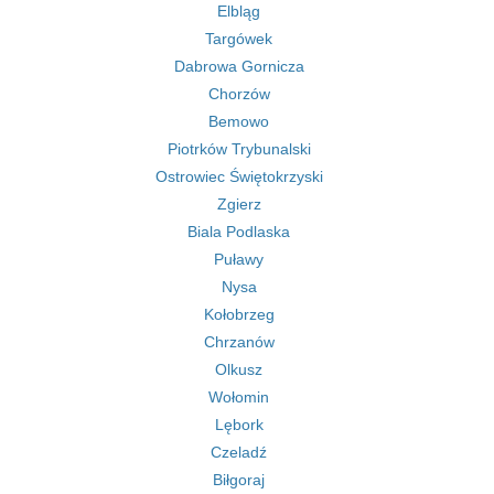
Elbląg
Targówek
Dabrowa Gornicza
Chorzów
Bemowo
Piotrków Trybunalski
Ostrowiec Świętokrzyski
Zgierz
Biala Podlaska
Puławy
Nysa
Kołobrzeg
Chrzanów
Olkusz
Wołomin
Lębork
Czeladź
Biłgoraj