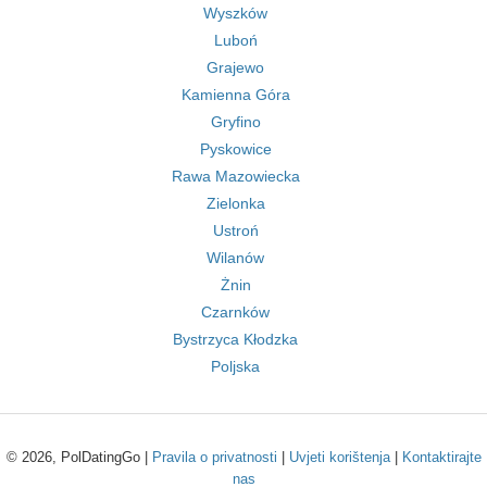
Wyszków
Luboń
Grajewo
Kamienna Góra
Gryfino
Pyskowice
Rawa Mazowiecka
Zielonka
Ustroń
Wilanów
Żnin
Czarnków
Bystrzyca Kłodzka
Poljska
© 2026, PolDatingGo |
Pravila o privatnosti
|
Uvjeti korištenja
|
Kontaktirajte
nas