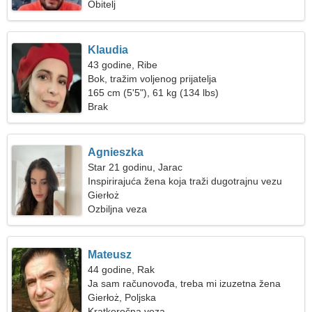
Obitelj
Klaudia
43 godine, Ribe
Bok, tražim voljenog prijatelja
165 cm (5'5"), 61 kg (134 lbs)
Brak
Agnieszka
Star 21 godinu, Jarac
Inspirirajuća žena koja traži dugotrajnu vezu
Gierłoż
Ozbiljna veza
Mateusz
44 godine, Rak
Ja sam računovođa, treba mi izuzetna žena
Gierłoż, Poljska
Kratkoročna veza