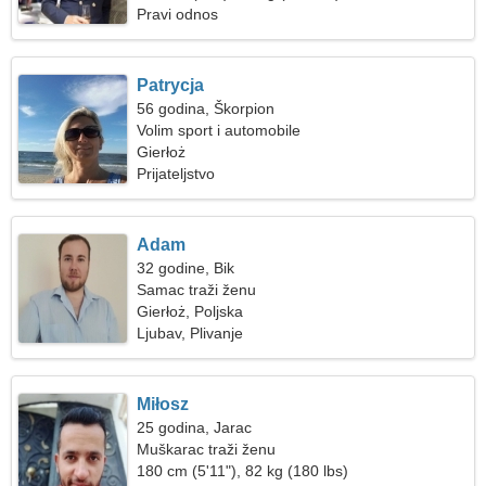
Pravi odnos
Patrycja
56 godina, Škorpion
Volim sport i automobile
Gierłoż
Prijateljstvo
Adam
32 godine, Bik
Samac traži ženu
Gierłoż, Poljska
Ljubav, Plivanje
Miłosz
25 godina, Jarac
Muškarac traži ženu
180 cm (5'11"), 82 kg (180 lbs)