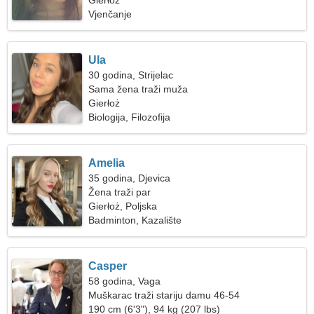
Gierłoż
Vjenčanje
Ula
30 godina, Strijelac
Sama žena traži muža
Gierłoż
Biologija, Filozofija
Amelia
35 godina, Djevica
Žena traži par
Gierłoż, Poljska
Badminton, Kazalište
Casper
58 godina, Vaga
Muškarac traži stariju damu 46-54
190 cm (6'3"), 94 kg (207 lbs)