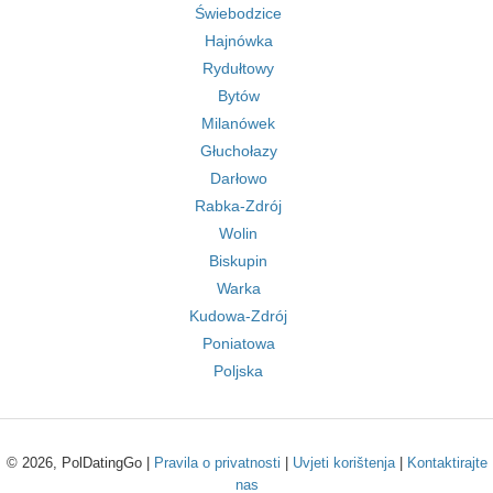
Świebodzice
Hajnówka
Rydułtowy
Bytów
Milanówek
Głuchołazy
Darłowo
Rabka-Zdrój
Wolin
Biskupin
Warka
Kudowa-Zdrój
Poniatowa
Poljska
© 2026, PolDatingGo |
Pravila o privatnosti
|
Uvjeti korištenja
|
Kontaktirajte
nas