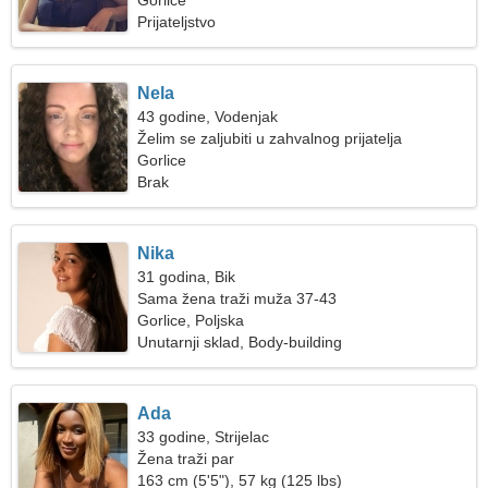
Gorlice
Prijateljstvo
Nela
43 godine, Vodenjak
Želim se zaljubiti u zahvalnog prijatelja
Gorlice
Brak
Nika
31 godina, Bik
Sama žena traži muža 37-43
Gorlice, Poljska
Unutarnji sklad, Body-building
Ada
33 godine, Strijelac
Žena traži par
163 cm (5'5"), 57 kg (125 lbs)