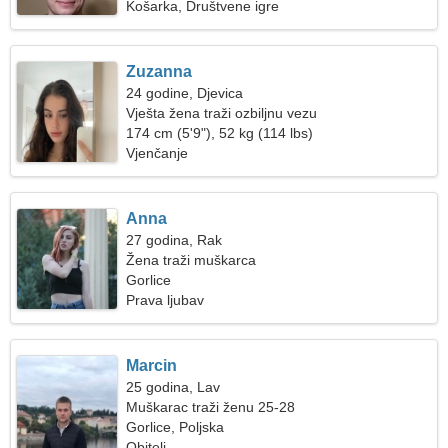
Košarka, Društvene igre
Zuzanna
24 godine, Djevica
Vješta žena traži ozbiljnu vezu
174 cm (5'9"), 52 kg (114 lbs)
Vjenčanje
Anna
27 godina, Rak
Žena traži muškarca
Gorlice
Prava ljubav
Marcin
25 godina, Lav
Muškarac traži ženu 25-28
Gorlice, Poljska
Obitelj