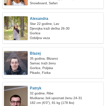
Snowboard, Safari
Alexandra
Star 22 godine, Lav
Djevojka traži dečka 26-30
Gorlice
Ozbiljna veza
Blazej
35 godina, Blizanci
Samac traži ženu
Gorlice, Poljska
Pikado, Fizika
Patryk
32 godine, Ribe
Muškarac želi upoznati ženu 24-31
182 cm (6'0"), 81 kg (178 lbs)