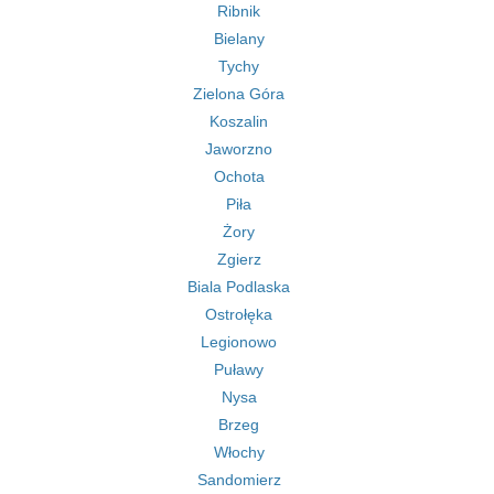
Ribnik
Bielany
Tychy
Zielona Góra
Koszalin
Jaworzno
Ochota
Piła
Żory
Zgierz
Biala Podlaska
Ostrołęka
Legionowo
Puławy
Nysa
Brzeg
Włochy
Sandomierz