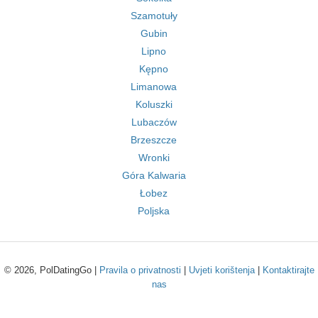
Szamotuły
Gubin
Lipno
Kępno
Limanowa
Koluszki
Lubaczów
Brzeszcze
Wronki
Góra Kalwaria
Łobez
Poljska
© 2026, PolDatingGo |
Pravila o privatnosti
|
Uvjeti korištenja
|
Kontaktirajte
nas