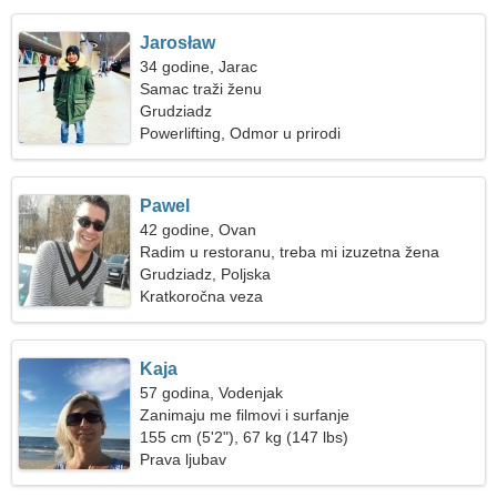
Jarosław
34 godine, Jarac
Samac traži ženu
Grudziadz
Powerlifting, Odmor u prirodi
Pawel
42 godine, Ovan
Radim u restoranu, treba mi izuzetna žena
Grudziadz, Poljska
Kratkoročna veza
Kaja
57 godina, Vodenjak
Zanimaju me filmovi i surfanje
155 cm (5'2"), 67 kg (147 lbs)
Prava ljubav