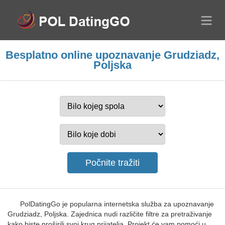
Besplatno online upoznavanje Grudziadz,
Poljska
PolDatingGo je popularna internetska služba za upoznavanje
Grudziadz, Poljska. Zajednica nudi različite filtre za pretraživanje
kako biste proširili svoj krug prijatelja. Projekt će vam pomoći u