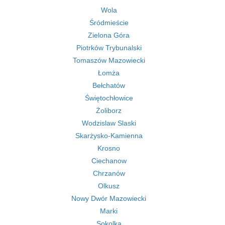
Wola
Śródmieście
Zielona Góra
Piotrków Trybunalski
Tomaszów Mazowiecki
Łomża
Bełchatów
Świętochłowice
Żoliborz
Wodzislaw Slaski
Skarżysko-Kamienna
Krosno
Ciechanow
Chrzanów
Olkusz
Nowy Dwór Mazowiecki
Marki
Sokolka