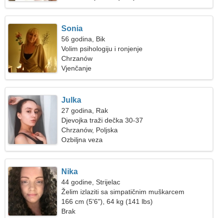
Sonia
56 godina, Bik
Volim psihologiju i ronjenje
Chrzanów
Vjenčanje
Julka
27 godina, Rak
Djevojka traži dečka 30-37
Chrzanów, Poljska
Ozbiljna veza
Nika
44 godine, Strijelac
Želim izlaziti sa simpatičnim muškarcem
166 cm (5'6"), 64 kg (141 lbs)
Brak