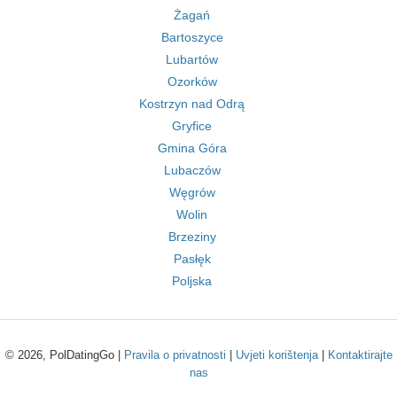
Żagań
Bartoszyce
Lubartów
Ozorków
Kostrzyn nad Odrą
Gryfice
Gmina Góra
Lubaczów
Węgrów
Wolin
Brzeziny
Pasłęk
Poljska
© 2026, PolDatingGo |
Pravila o privatnosti
|
Uvjeti korištenja
|
Kontaktirajte
nas