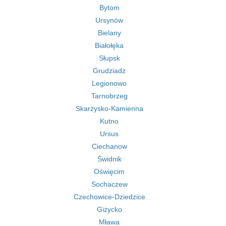
Bytom
Ursynów
Bielany
Białołęka
Słupsk
Grudziadz
Legionowo
Tarnobrzeg
Skarżysko-Kamienna
Kutno
Ursus
Ciechanow
Świdnik
Oświęcim
Sochaczew
Czechowice-Dziedzice
Giżycko
Mława