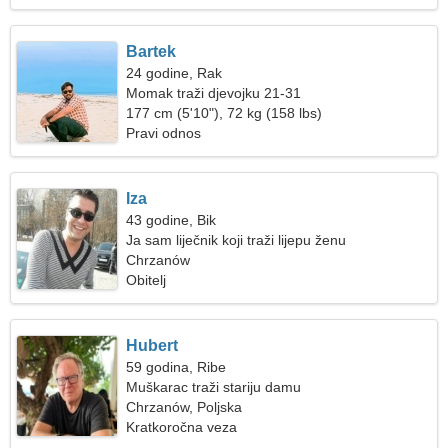
Bartek
24 godine, Rak
Momak traži djevojku 21-31
177 cm (5'10"), 72 kg (158 lbs)
Pravi odnos
Iza
43 godine, Bik
Ja sam liječnik koji traži lijepu ženu
Chrzanów
Obitelj
Hubert
59 godina, Ribe
Muškarac traži stariju damu
Chrzanów, Poljska
Kratkoročna veza