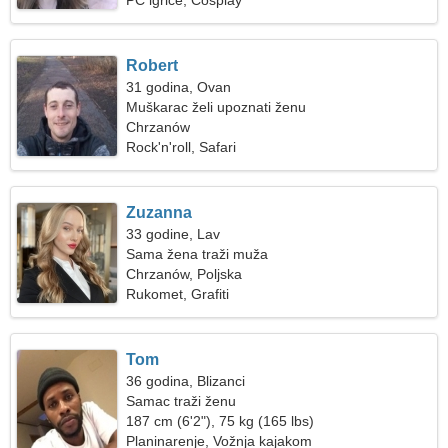
PC igrice, Cosplay
Robert
31 godina, Ovan
Muškarac želi upoznati ženu
Chrzanów
Rock'n'roll, Safari
Zuzanna
33 godine, Lav
Sama žena traži muža
Chrzanów, Poljska
Rukomet, Grafiti
Tom
36 godina, Blizanci
Samac traži ženu
187 cm (6'2"), 75 kg (165 lbs)
Planinarenje, Vožnja kajakom