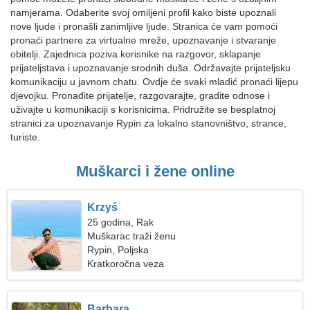
namjerama. Odaberite svoj omiljeni profil kako biste upoznali
nove ljude i pronašli zanimljive ljude. Stranica će vam pomoći
pronaći partnere za virtualne mreže, upoznavanje i stvaranje
obitelji. Zajednica poziva korisnike na razgovor, sklapanje
prijateljstava i upoznavanje srodnih duša. Održavajte prijateljsku
komunikaciju u javnom chatu. Ovdje će svaki mladić pronaći lijepu
djevojku. Pronađite prijatelje, razgovarajte, gradite odnose i
uživajte u komunikaciji s korisnicima. Pridružite se besplatnoj
stranici za upoznavanje Rypin za lokalno stanovništvo, strance,
turiste.
Muškarci i žene online
Krzyś
25 godina, Rak
Muškarac traži ženu
Rypin, Poljska
Kratkoročna veza
Barbara