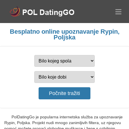
Besplatno online upoznavanje Rypin,
Poljska
PolDatingGo je popularna internetska služba za upoznavanje
Rypin, Poljska. Projekt nudi mnogo zanimljivih filtera, uz njegovu
pomoć možete pronaći slobodne muškarce i žene s ozbiljnim