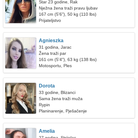
Star 23 godine, Rak
Nježna žena traži pravu ljubav
167 cm (5'6"), 50 kg (110 lbs)
Prijateljstvo
Agnieszka
31 godina, Jarac
Žena traži par
161 cm (5'4"), 63 kg (138 lbs)
Motosportu, Ples
Dorota
33 godine, Blizanci
Sama žena traži muža
Rypin
Planinarenje, Pješačenje
Amelia
27 godina, Strijelac