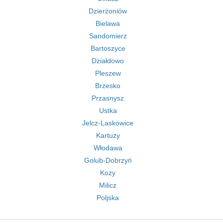
Dzierżoniów
Bielawa
Sandomierz
Bartoszyce
Działdowo
Pleszew
Brzesko
Przasnysz
Ustka
Jelcz-Laskowice
Kartuzy
Włodawa
Golub-Dobrzyń
Kozy
Milicz
Poljska