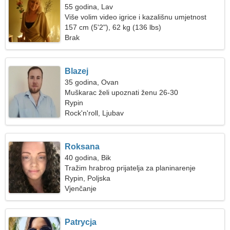
55 godina, Lav
Više volim video igrice i kazališnu umjetnost
157 cm (5'2"), 62 kg (136 lbs)
Brak
Blazej
35 godina, Ovan
Muškarac želi upoznati ženu 26-30
Rypin
Rock'n'roll, Ljubav
Roksana
40 godina, Bik
Tražim hrabrog prijatelja za planinarenje
Rypin, Poljska
Vjenčanje
Patrycja