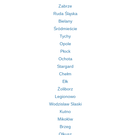
Zabrze
Ruda Śląska
Bielany
Śródmieście
Tychy
Opole
Płock
Ochota
Stargard
Chełm
Ełk
Żoliborz
Legionowo
Wodzislaw Slaski
Kutno
Mikołów
Brzeg
Olkusz